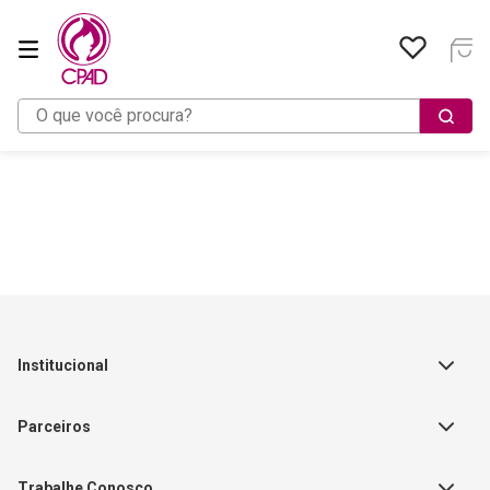
O que você procura?
Institucional
Sobre a Empresa
Parceiros
Política de Privacidade
Teste Maeztra
Política de Vendas
Trabalhe Conosco