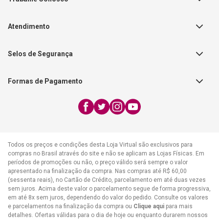
Autores
Política de Troca e Devolução
Fale Conosco
Editorial Patmos
Catálogos de Produtos
Atendimento
FAQ - Dúvidas
CGADB
Segunda a Sexta | 8:00h às
Nossas Lojas
FAECAD
Selos de Segurança
17:30h
Exceto feriados
Formas de Pagamento
WhatsApp:
(21) 2406-7373
E-mail:
atendimento@cpad.com.br
Todos os preços e condições desta Loja Virtual são exclusivos para
compras no Brasil através do site e não se aplicam as Lojas Físicas. Em
períodos de promoções ou não, o preço válido será sempre o valor
apresentado na finalização da compra. Nas compras até R$ 60,00
(sessenta reais), no Cartão de Crédito, parcelamento em até duas vezes
sem juros. Acima deste valor o parcelamento segue de forma progressiva,
em até 8x sem juros, dependendo do valor do pedido. Consulte os valores
e parcelamentos na finalização da compra ou
Clique aqui
para mais
detalhes. Ofertas válidas para o dia de hoje ou enquanto durarem nossos