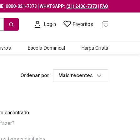
E: 0800-021-7373 | WHATSAPP:
(21) 2406-7373
|
FAQ
Login
Favoritos
ivros
Escola Dominical
Harpa Cristã
Ordenar por:
Mais recentes
o encontrado
 fazer?
 os termos digitados.