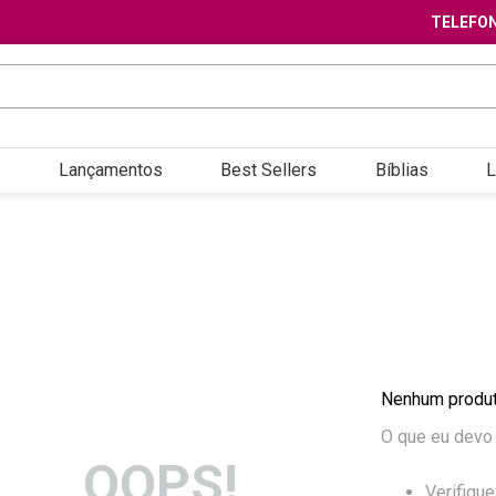
TELEFON
Lançamentos
Best Sellers
Bíblias
L
Nenhum produt
O que eu devo
OOPS!
Verifique