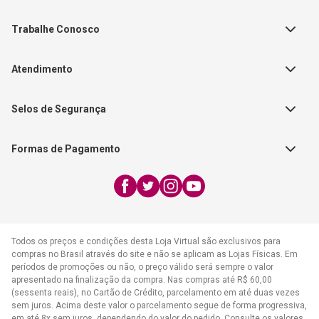
Política de Privacidade
Teste Maeztra
Política de Vendas
Trabalhe Conosco
Autores
Política de Troca e Devolução
Fale Conosco
Editorial Patmos
Catálogos de Produtos
Atendimento
FAQ - Dúvidas
CGADB
Segunda a Sexta | 8:00h às
Nossas Lojas
FAECAD
Selos de Segurança
17:30h
Exceto feriados
Formas de Pagamento
WhatsApp:
(21) 2406-7373
E-mail:
atendimento@cpad.com.br
Todos os preços e condições desta Loja Virtual são exclusivos para
compras no Brasil através do site e não se aplicam as Lojas Físicas. Em
períodos de promoções ou não, o preço válido será sempre o valor
apresentado na finalização da compra. Nas compras até R$ 60,00
(sessenta reais), no Cartão de Crédito, parcelamento em até duas vezes
sem juros. Acima deste valor o parcelamento segue de forma progressiva,
em até 8x sem juros, dependendo do valor do pedido. Consulte os valores