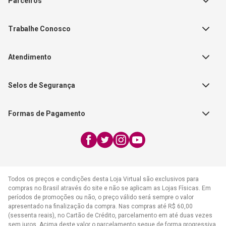
Parceiros
Política de Privacidade
Teste Maeztra
Política de Vendas
Trabalhe Conosco
Autores
Política de Troca e Devolução
Fale Conosco
Editorial Patmos
Catálogos de Produtos
Atendimento
FAQ - Dúvidas
CGADB
Segunda a Sexta | 8:00h às
Nossas Lojas
FAECAD
Selos de Segurança
17:30h
Exceto feriados
Formas de Pagamento
WhatsApp:
(21) 2406-7373
E-mail:
atendimento@cpad.com.br
Todos os preços e condições desta Loja Virtual são exclusivos para
compras no Brasil através do site e não se aplicam as Lojas Físicas. Em
períodos de promoções ou não, o preço válido será sempre o valor
apresentado na finalização da compra. Nas compras até R$ 60,00
(sessenta reais), no Cartão de Crédito, parcelamento em até duas vezes
sem juros. Acima deste valor o parcelamento segue de forma progressiva,