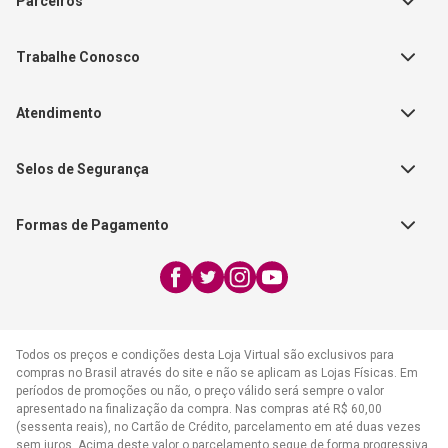
Parceiros
Política de Privacidade
Teste Maeztra
Política de Vendas
Trabalhe Conosco
Autores
Política de Troca e Devolução
Fale Conosco
Editorial Patmos
Catálogos de Produtos
Atendimento
FAQ - Dúvidas
CGADB
Segunda a Sexta | 8:00h às
Nossas Lojas
FAECAD
Selos de Segurança
17:30h
Exceto feriados
Formas de Pagamento
WhatsApp:
(21) 2406-7373
E-mail:
atendimento@cpad.com.br
Todos os preços e condições desta Loja Virtual são exclusivos para
compras no Brasil através do site e não se aplicam as Lojas Físicas. Em
períodos de promoções ou não, o preço válido será sempre o valor
apresentado na finalização da compra. Nas compras até R$ 60,00
(sessenta reais), no Cartão de Crédito, parcelamento em até duas vezes
sem juros. Acima deste valor o parcelamento segue de forma progressiva,