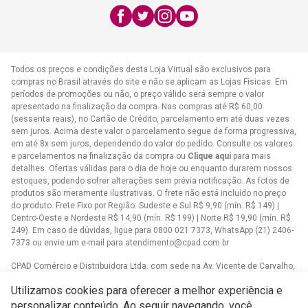
E-mail:
atendimento@cpad.com.br
Todos os preços e condições desta Loja Virtual são exclusivos para
compras no Brasil através do site e não se aplicam as Lojas Físicas. Em
períodos de promoções ou não, o preço válido será sempre o valor
apresentado na finalização da compra. Nas compras até R$ 60,00
(sessenta reais), no Cartão de Crédito, parcelamento em até duas vezes
sem juros. Acima deste valor o parcelamento segue de forma progressiva,
em até 8x sem juros, dependendo do valor do pedido. Consulte os valores
e parcelamentos na finalização da compra ou
Clique aqui
para mais
detalhes. Ofertas válidas para o dia de hoje ou enquanto durarem nossos
estoques, podendo sofrer alterações sem prévia notificação. As fotos de
produtos são meramente ilustrativas. O frete não está incluído no preço
do produto. Frete Fixo por Região: Sudeste e Sul R$ 9,90 (mín. R$ 149) |
Centro-Oeste e Nordeste R$ 14,90 (mín. R$ 199) | Norte R$ 19,90 (mín. R$
249). Em caso de dúvidas, ligue para 0800 021 7373, WhatsApp (21) 2406-
7373 ou envie um e-mail para
atendimento@cpad.com.br
CPAD Comércio e Distribuidora Ltda. com sede na Av. Vicente de Carvalho,
1083 - Vila da Penha, Rio de Janeiro/RJ CNPJ 33.805.724/0001-61
Utilizamos cookies para oferecer a melhor experiência e
Casa Publicadora das Assembleias de Deus com sede na Av. Brasil,
personalizar conteúdo. Ao seguir navegando, você