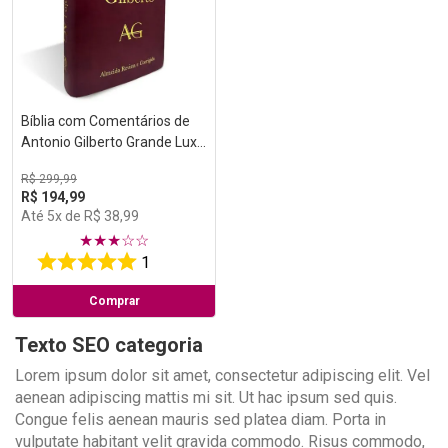
Bíblia com Comentários de
Antonio Gilberto Grande Luxo
Vinho
R$
299
,
99
R$
194
,
99
Até
5
x de
R$
38
,
99
★
★
★
☆
☆
1
Comprar
Texto SEO categoria
Lorem ipsum dolor sit amet, consectetur adipiscing elit. Vel
aenean adipiscing mattis mi sit. Ut hac ipsum sed quis.
Congue felis aenean mauris sed platea diam. Porta in
vulputate habitant velit gravida commodo. Risus commodo,