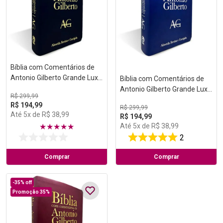
Bíblia com Comentários de
Antonio Gilberto Grande Luxo
Bíblia com Comentários de
Preta
Antonio Gilberto Grande Luxo
R$
299
,
99
Azul
R$
194
,
99
R$
299
,
99
Até
5
x de
R$
38
,
99
R$
194
,
99
Até
5
x de
R$
38
,
99
★
★
★
★
★
2
Comprar
Comprar
-
35%
off
Promoção 35%