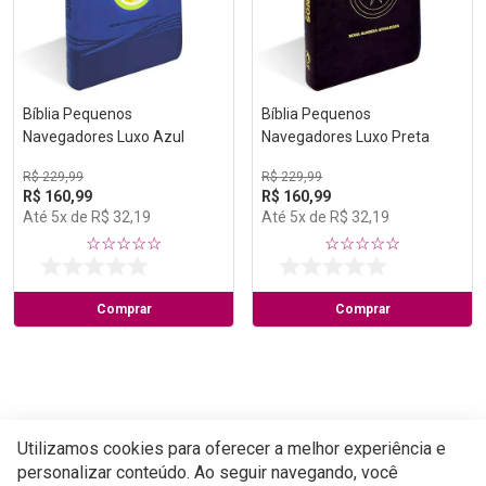
Bíblia Pequenos
Bíblia Pequenos
Navegadores Luxo Azul
Navegadores Luxo Preta
R$
229
,
99
R$
229
,
99
R$
160
,
99
R$
160
,
99
Até
5
x de
R$
32
,
19
Até
5
x de
R$
32
,
19
☆
☆
☆
☆
☆
☆
☆
☆
☆
☆
Comprar
Comprar
Utilizamos cookies para oferecer a melhor experiência e
personalizar conteúdo. Ao seguir navegando, você