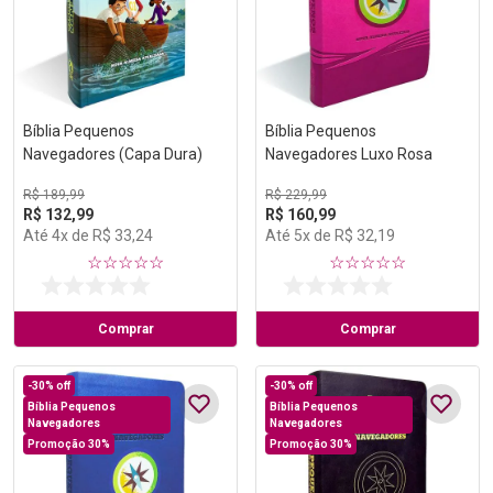
Bíblia Pequenos
Bíblia Pequenos
Navegadores (Capa Dura)
Navegadores Luxo Rosa
R$
189
,
99
R$
229
,
99
R$
132
,
99
R$
160
,
99
Até
4
x de
R$
33
,
24
Até
5
x de
R$
32
,
19
☆
☆
☆
☆
☆
☆
☆
☆
☆
☆
Comprar
Comprar
-
30%
off
-
30%
off
Bíblia Pequenos
Bíblia Pequenos
Navegadores
Navegadores
Promoção 30%
Promoção 30%