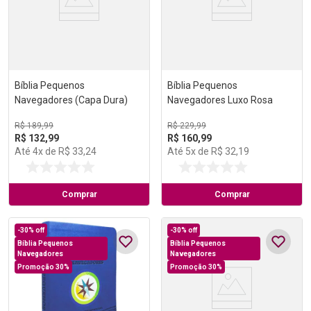
Bíblia Pequenos
Bíblia Pequenos
Navegadores (Capa Dura)
Navegadores Luxo Rosa
R$
189
,
99
R$
229
,
99
R$
132
,
99
R$
160
,
99
Até
4
x de
R$
33
,
24
Até
5
x de
R$
32
,
19
Comprar
Comprar
-
30%
off
-
30%
off
Bíblia Pequenos
Bíblia Pequenos
Navegadores
Navegadores
Promoção 30%
Promoção 30%