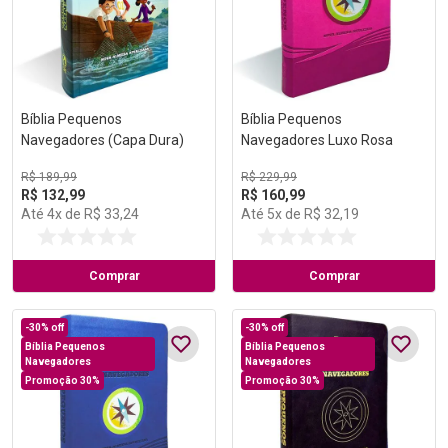
Bíblia Pequenos
Bíblia Pequenos
Navegadores (Capa Dura)
Navegadores Luxo Rosa
R$
189
,
99
R$
229
,
99
R$
132
,
99
R$
160
,
99
Até
4
x de
R$
33
,
24
Até
5
x de
R$
32
,
19
Comprar
Comprar
-
30%
off
-
30%
off
Bíblia Pequenos
Bíblia Pequenos
Navegadores
Navegadores
Promoção 30%
Promoção 30%