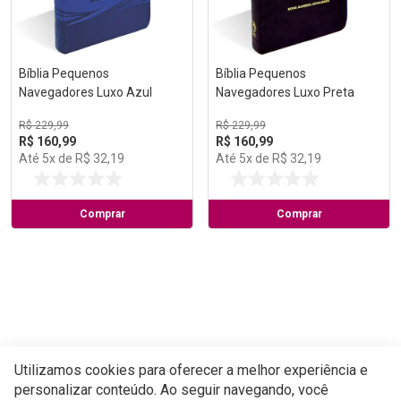
Bíblia Pequenos
Bíblia Pequenos
Navegadores Luxo Azul
Navegadores Luxo Preta
R$
229
,
99
R$
229
,
99
R$
160
,
99
R$
160
,
99
Até
5
x de
R$
32
,
19
Até
5
x de
R$
32
,
19
Comprar
Comprar
Utilizamos cookies para oferecer a melhor experiência e
personalizar conteúdo. Ao seguir navegando, você