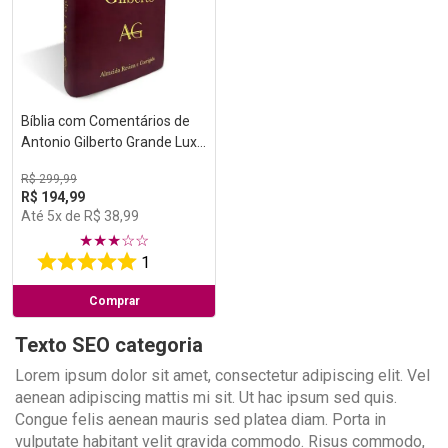
Bíblia com Comentários de
Antonio Gilberto Grande Luxo
Vinho
R$
299
,
99
R$
194
,
99
Até
5
x de
R$
38
,
99
★
★
★
☆
☆
1
Comprar
Texto SEO categoria
Lorem ipsum dolor sit amet, consectetur adipiscing elit. Vel
aenean adipiscing mattis mi sit. Ut hac ipsum sed quis.
Congue felis aenean mauris sed platea diam. Porta in
vulputate habitant velit gravida commodo. Risus commodo,