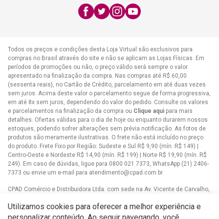
E-mail:
atendimento@cpad.com.br
Todos os preços e condições desta Loja Virtual são exclusivos para
compras no Brasil através do site e não se aplicam as Lojas Físicas. Em
períodos de promoções ou não, o preço válido será sempre o valor
apresentado na finalização da compra. Nas compras até R$ 60,00
(sessenta reais), no Cartão de Crédito, parcelamento em até duas vezes
sem juros. Acima deste valor o parcelamento segue de forma progressiva,
em até 8x sem juros, dependendo do valor do pedido. Consulte os valores
e parcelamentos na finalização da compra ou
Clique aqui
para mais
detalhes. Ofertas válidas para o dia de hoje ou enquanto durarem nossos
estoques, podendo sofrer alterações sem prévia notificação. As fotos de
produtos são meramente ilustrativas. O frete não está incluído no preço
do produto. Frete Fixo por Região: Sudeste e Sul R$ 9,90 (mín. R$ 149) |
Centro-Oeste e Nordeste R$ 14,90 (mín. R$ 199) | Norte R$ 19,90 (mín. R$
249). Em caso de dúvidas, ligue para 0800 021 7373, WhatsApp (21) 2406-
7373 ou envie um e-mail para
atendimento@cpad.com.br
CPAD Comércio e Distribuidora Ltda. com sede na Av. Vicente de Carvalho,
1083 - Vila da Penha, Rio de Janeiro/RJ CNPJ 33.805.724/0001-61
Utilizamos cookies para oferecer a melhor experiência e
Casa Publicadora das Assembleias de Deus com sede na Av. Brasil,
personalizar conteúdo. Ao seguir navegando, você