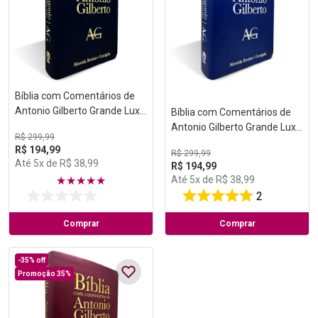
Bíblia com Comentários de
Antonio Gilberto Grande Luxo
Bíblia com Comentários de
Preta
Antonio Gilberto Grande Luxo
R$
299
,
99
Azul
R$
194
,
99
R$
299
,
99
Até
5
x de
R$
38
,
99
R$
194
,
99
Até
5
x de
R$
38
,
99
★
★
★
★
★
2
Comprar
Comprar
-
35%
off
Promoção 35%