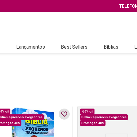
TELEFON
Lançamentos
Best Sellers
Bíblias
L
30%
off
-
30%
off
íblia Pequenos Navegadores
Bíblia Pequenos Navegadores
romoção 30%
Promoção 30%