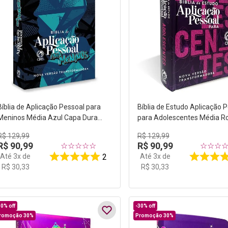
Bíblia de Aplicação Pessoal para
Bíblia de Estudo Aplicação 
Meninos Média Azul Capa Dura
para Adolescentes Média R
NVT
Capa Dura NVT
R$
129
,
99
R$
129
,
99
R$
90
,
99
R$
90
,
99
☆
☆
☆
☆
☆
☆
☆
☆
Até
3
x de
Até
3
x de
2
R$
30
,
33
R$
30
,
33
30%
off
-
30%
off
romoção 30%
Promoção 30%