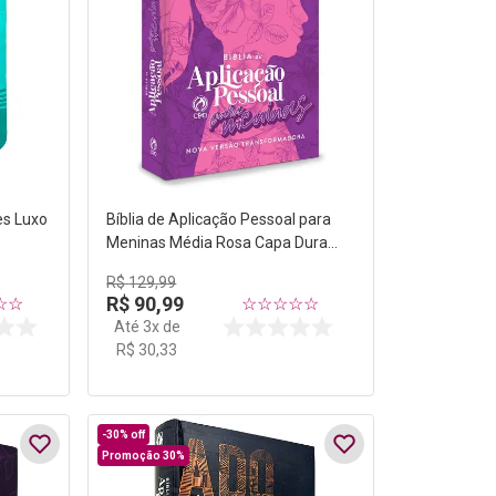
es Luxo
Bíblia de Aplicação Pessoal para
Meninas Média Rosa Capa Dura
NVT
R$
129
,
99
R$
90
,
99
☆
☆
☆
☆
☆
☆
☆
Até
3
x de
R$
30
,
33
-
30%
off
Promoção 30%