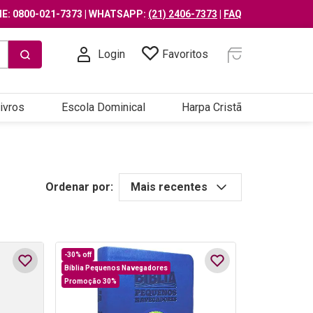
E: 0800-021-7373 | WHATSAPP:
(21) 2406-7373
|
FAQ
Login
Favoritos
ivros
Escola Dominical
Harpa Cristã
Ordenar por:
Mais recentes
-
30%
off
Bíblia Pequenos Navegadores
Promoção 30%