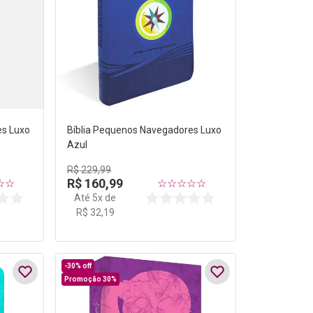
es Luxo
Bíblia Pequenos Navegadores Luxo
Azul
R$
229
,
99
R$
160
,
99
☆
☆
☆
☆
☆
☆
☆
Até
5
x de
R$
32
,
19
-
30%
off
Promoção 30%