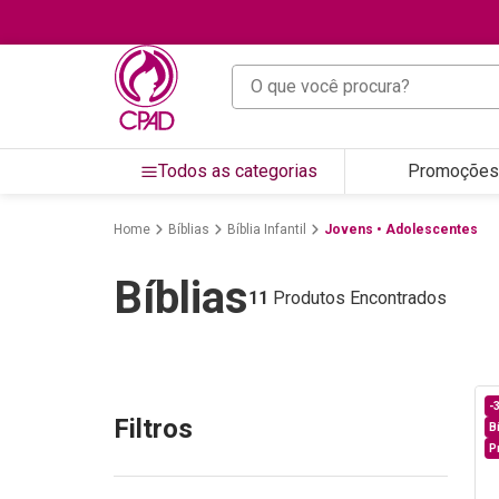
O que você procura?
Todos as categorias
Promoções
Bíblias
Bíblia Infantil
Jovens • Adolescentes
Bíblias
11
Produtos Encontrados
-
Filtros
B
P