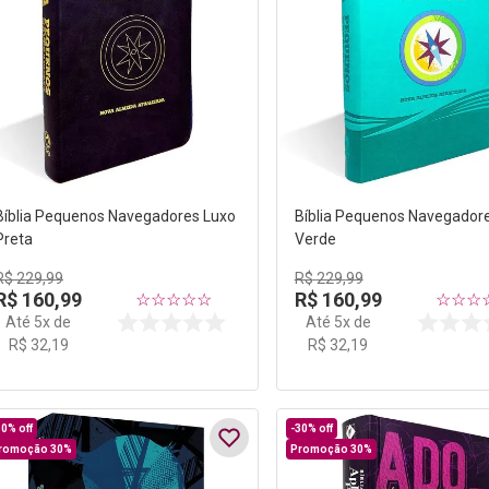
Bíblia Pequenos Navegadores Luxo
Bíblia Pequenos Navegador
Preta
Verde
R$
229
,
99
R$
229
,
99
R$
160
,
99
R$
160
,
99
☆
☆
☆
☆
☆
☆
☆
☆
Até
5
x de
Até
5
x de
R$
32
,
19
R$
32
,
19
30%
off
-
30%
off
romoção 30%
Promoção 30%