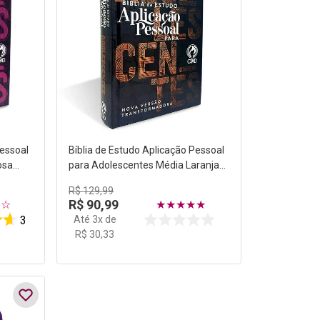
Pessoal
Bíblia de Estudo Aplicação Pessoal
osa
para Adolescentes Média Laranja
Capa Dura NVT
R$
129
,
99
R$
90
,
99
☆
☆
★
★
★
★
★
Até
3
x de
3
R$
30
,
33