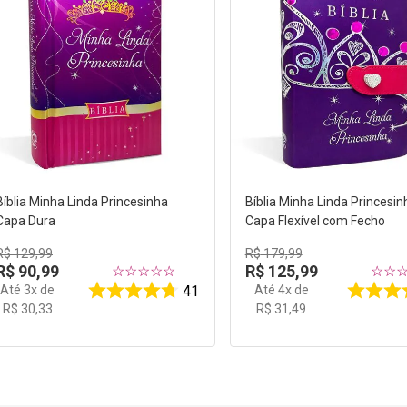
Bíblia Minha Linda Princesinha
Bíblia Minha Linda Princesin
Capa Dura
Capa Flexível com Fecho
R$
129
,
99
R$
179
,
99
R$
90
,
99
R$
125
,
99
☆
☆
☆
☆
☆
☆
☆
Até
3
x de
Até
4
x de
41
R$
30
,
33
R$
31
,
49