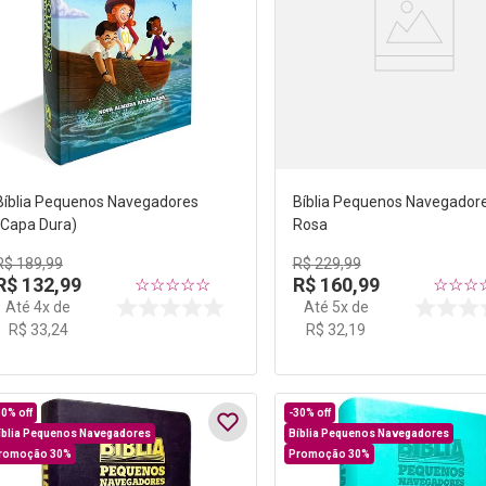
Bíblia Pequenos Navegadores
Bíblia Pequenos Navegador
(Capa Dura)
Rosa
R$
189
,
99
R$
229
,
99
R$
132
,
99
R$
160
,
99
☆
☆
☆
☆
☆
☆
☆
☆
Até
4
x de
Até
5
x de
R$
33
,
24
R$
32
,
19
30%
off
-
30%
off
íblia Pequenos Navegadores
Bíblia Pequenos Navegadores
romoção 30%
Promoção 30%