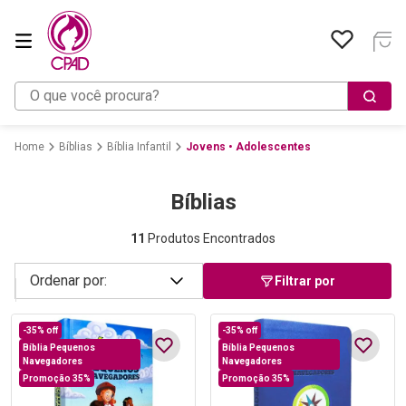
O que você procura?
Bíblias
Bíblia Infantil
Jovens • Adolescentes
Bíblias
11
Produtos Encontrados
Filtrar por
-
35%
off
-
35%
off
Bíblia Pequenos
Bíblia Pequenos
Navegadores
Navegadores
Promoção 35%
Promoção 35%