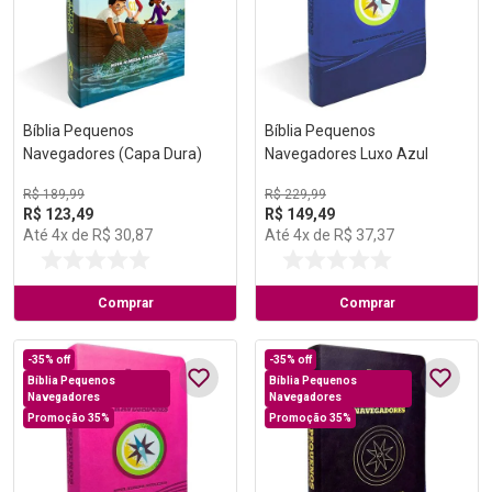
Bíblia Pequenos
Bíblia Pequenos
Navegadores (Capa Dura)
Navegadores Luxo Azul
R$
189
,
99
R$
229
,
99
R$
123
,
49
R$
149
,
49
Até
4
x de
R$
30
,
87
Até
4
x de
R$
37
,
37
Comprar
Comprar
-
35%
off
-
35%
off
Bíblia Pequenos
Bíblia Pequenos
Navegadores
Navegadores
Promoção 35%
Promoção 35%