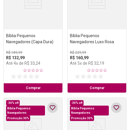
Bíblia Pequenos
Bíblia Pequenos
Navegadores (Capa Dura)
Navegadores Luxo Rosa
R$
189
,
99
R$
229
,
99
R$
132
,
99
R$
160
,
99
Até
4
x de
R$
33
,
24
Até
5
x de
R$
32
,
19
☆
☆
☆
☆
☆
☆
☆
☆
☆
☆
Comprar
Comprar
-
30%
off
-
30%
off
Bíblia Pequenos
Bíblia Pequenos
Navegadores
Navegadores
Promoção 30%
Promoção 30%