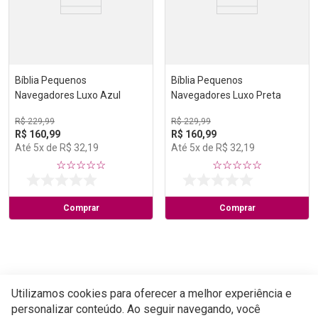
Bíblia Pequenos
Bíblia Pequenos
Navegadores Luxo Azul
Navegadores Luxo Preta
R$
229
,
99
R$
229
,
99
R$
160
,
99
R$
160
,
99
Até
5
x de
R$
32
,
19
Até
5
x de
R$
32
,
19
☆
☆
☆
☆
☆
☆
☆
☆
☆
☆
Comprar
Comprar
Utilizamos cookies para oferecer a melhor experiência e
personalizar conteúdo. Ao seguir navegando, você