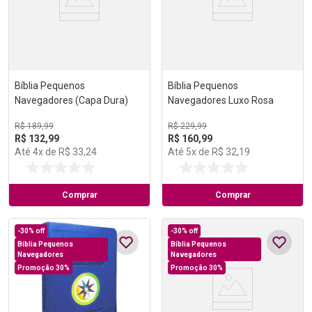
Bíblia Pequenos
Bíblia Pequenos
Navegadores (Capa Dura)
Navegadores Luxo Rosa
R$
189
,
99
R$
229
,
99
R$
132
,
99
R$
160
,
99
Até
4
x de
R$
33
,
24
Até
5
x de
R$
32
,
19
Comprar
Comprar
-
30%
off
-
30%
off
Bíblia Pequenos
Bíblia Pequenos
Navegadores
Navegadores
Promoção 30%
Promoção 30%