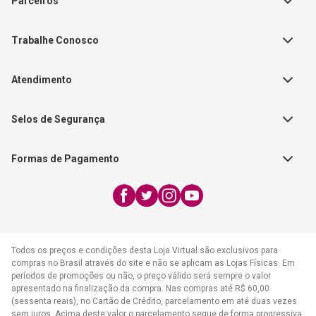
Parceiros
Política de Privacidade
Teste Maeztra
Política de Vendas
Trabalhe Conosco
Autores
Política de Troca e Devolução
Fale Conosco
Editorial Patmos
Catálogos de Produtos
Atendimento
FAQ - Dúvidas
CGADB
Segunda a Sexta | 8:00h às
Nossas Lojas
FAECAD
Selos de Segurança
17:30h
Exceto feriados
Formas de Pagamento
WhatsApp:
(21) 2406-7373
E-mail:
atendimento@cpad.com.br
Todos os preços e condições desta Loja Virtual são exclusivos para
compras no Brasil através do site e não se aplicam as Lojas Físicas. Em
períodos de promoções ou não, o preço válido será sempre o valor
apresentado na finalização da compra. Nas compras até R$ 60,00
(sessenta reais), no Cartão de Crédito, parcelamento em até duas vezes
sem juros. Acima deste valor o parcelamento segue de forma progressiva,