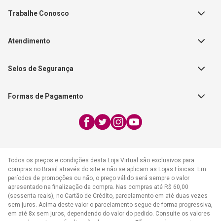
Teste Maeztra
Política de Vendas
Trabalhe Conosco
Autores
Política de Troca e Devolução
Fale Conosco
Editorial Patmos
Catálogos de Produtos
Atendimento
FAQ - Dúvidas
CGADB
Segunda a Sexta | 8:00h às
Nossas Lojas
FAECAD
Selos de Segurança
17:30h
Exceto feriados
Formas de Pagamento
WhatsApp:
(21) 2406-7373
E-mail:
atendimento@cpad.com.br
Todos os preços e condições desta Loja Virtual são exclusivos para
compras no Brasil através do site e não se aplicam as Lojas Físicas. Em
períodos de promoções ou não, o preço válido será sempre o valor
apresentado na finalização da compra. Nas compras até R$ 60,00
(sessenta reais), no Cartão de Crédito, parcelamento em até duas vezes
sem juros. Acima deste valor o parcelamento segue de forma progressiva,
em até 8x sem juros, dependendo do valor do pedido. Consulte os valores