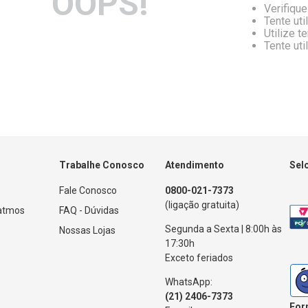
OOPS!
Verifique
Tente uti
Utilize t
Tente uti
Trabalhe Conosco
Atendimento
Sel
Fale Conosco
0800-021-7373
(ligação gratuita)
Patmos
FAQ - Dúvidas
Segunda a Sexta | 8:00h às
Nossas Lojas
17:30h
Exceto feriados
WhatsApp:
(21) 2406-7373
For