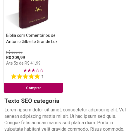
Bíblia com Comentários de
Antonio Gilberto Grande Luxo
Vinho
R$
299
,
99
R$
209
,
99
Até
5
x de
R$
41
,
99
★
★
★
☆
☆
1
Comprar
Texto SEO categoria
Lorem ipsum dolor sit amet, consectetur adipiscing elit. Vel
aenean adipiscing mattis mi sit. Ut hac ipsum sed quis.
Congue felis aenean mauris sed platea diam. Porta in
vulputate habitant velit gravida commodo. Risus commodo,