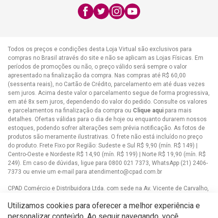
E-mail:
atendimento@cpad.com.br
Todos os preços e condições desta Loja Virtual são exclusivos para
compras no Brasil através do site e não se aplicam as Lojas Físicas. Em
períodos de promoções ou não, o preço válido será sempre o valor
apresentado na finalização da compra. Nas compras até R$ 60,00
(sessenta reais), no Cartão de Crédito, parcelamento em até duas vezes
sem juros. Acima deste valor o parcelamento segue de forma progressiva,
em até 8x sem juros, dependendo do valor do pedido. Consulte os valores
e parcelamentos na finalização da compra ou
Clique aqui
para mais
detalhes. Ofertas válidas para o dia de hoje ou enquanto durarem nossos
estoques, podendo sofrer alterações sem prévia notificação. As fotos de
produtos são meramente ilustrativas. O frete não está incluído no preço
do produto. Frete Fixo por Região: Sudeste e Sul R$ 9,90 (mín. R$ 149) |
Centro-Oeste e Nordeste R$ 14,90 (mín. R$ 199) | Norte R$ 19,90 (mín. R$
249). Em caso de dúvidas, ligue para 0800 021 7373, WhatsApp (21) 2406-
7373 ou envie um e-mail para
atendimento@cpad.com.br
CPAD Comércio e Distribuidora Ltda. com sede na Av. Vicente de Carvalho,
1083 - Vila da Penha, Rio de Janeiro/RJ CNPJ 33.805.724/0001-61
Utilizamos cookies para oferecer a melhor experiência e
Casa Publicadora das Assembleias de Deus com sede na Av. Brasil,
personalizar conteúdo. Ao seguir navegando, você