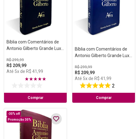
Bíblia com Comentários de
Antonio Gilberto Grande Luxo
Bíblia com Comentários de
Preta
Antonio Gilberto Grande Luxo
R$
299
,
99
Azul
R$
209
,
99
R$
299
,
99
Até
5
x de
R$
41
,
99
R$
209
,
99
Até
5
x de
R$
41
,
99
★
★
★
★
★
2
Comprar
Comprar
-
30%
off
Promoção 30%