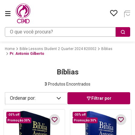
O que você procura?
Bible Lessons Student 2 Quarter 2024 820002
Bíblias
Pr. Antonio Gilberto
Bíblias
3
Produtos Encontrados
Filtrar por
-
30%
off
-
30%
off
Promoção 30%
Promoção 30%