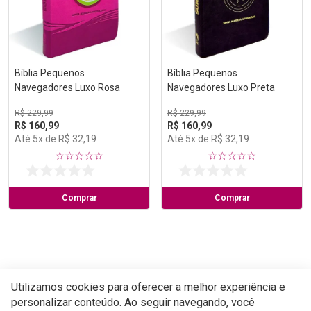
Bíblia Pequenos
Bíblia Pequenos
Navegadores Luxo Rosa
Navegadores Luxo Preta
R$
229
,
99
R$
229
,
99
R$
160
,
99
R$
160
,
99
Até
5
x de
R$
32
,
19
Até
5
x de
R$
32
,
19
☆
☆
☆
☆
☆
☆
☆
☆
☆
☆
Comprar
Comprar
Utilizamos cookies para oferecer a melhor experiência e
personalizar conteúdo. Ao seguir navegando, você