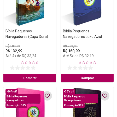
Bíblia Pequenos
Bíblia Pequenos
Navegadores (Capa Dura)
Navegadores Luxo Azul
R$
189
,
99
R$
229
,
99
R$
132
,
99
R$
160
,
99
Até
4
x de
R$
33
,
24
Até
5
x de
R$
32
,
19
☆
☆
☆
☆
☆
☆
☆
☆
☆
☆
Comprar
Comprar
-
30%
off
-
30%
off
Bíblia Pequenos
Bíblia Pequenos
Navegadores
Navegadores
Promoção 30%
Promoção 30%