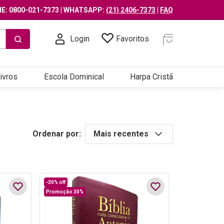
E: 0800-021-7373 | WHATSAPP:
(21) 2406-7373
|
FAQ
Login
Favoritos
ivros
Escola Dominical
Harpa Cristã
Ordenar por:
Mais recentes
-
30%
off
Promoção 30%