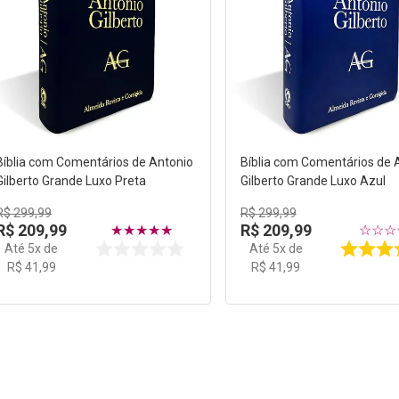
Bíblia com Comentários de Antonio
Bíblia com Comentários de 
Gilberto Grande Luxo Preta
Gilberto Grande Luxo Azul
R$
299
,
99
R$
299
,
99
R$
209
,
99
R$
209
,
99
★
★
★
★
★
☆
☆
☆
Até
5
x de
Até
5
x de
R$
41
,
99
R$
41
,
99