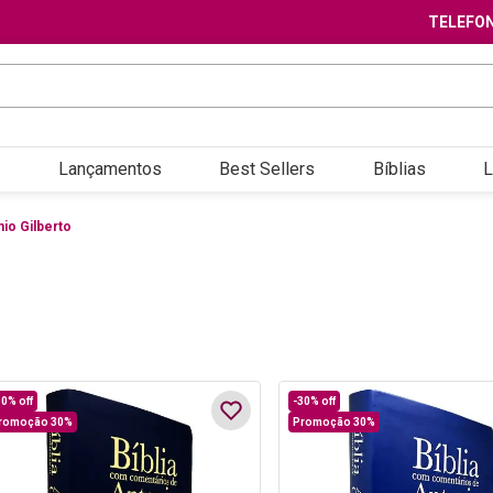
TELEFON
Lançamentos
Best Sellers
Bíblias
L
nio Gilberto
30%
off
-
30%
off
romoção 30%
Promoção 30%