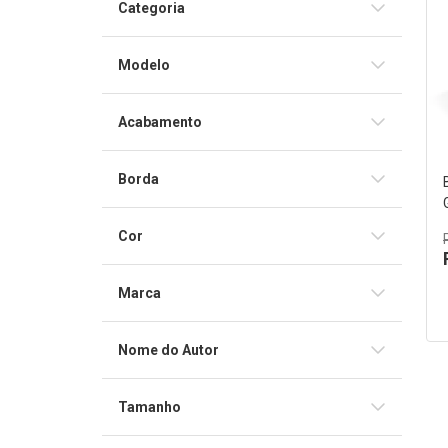
Categoria
Bíblia sem Harpa Cristã
Modelo
Luxo
Acabamento
Couro Sintético
Borda
Dourada
Cor
Prata
Preta
Marca
Vinho
CPAD
Azul
Nome do Autor
CPAD
Tamanho