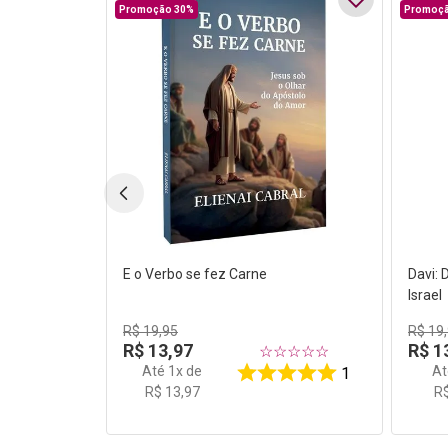
Promoção 30%
Promoçã
E o Verbo se fez Carne
Davi: 
Israel
R$
19
,
95
R$
19
,
R$
13
,
97
R$
1
☆
☆
☆
☆
☆
Até
1
x de
A
1
R$
13
,
97
R