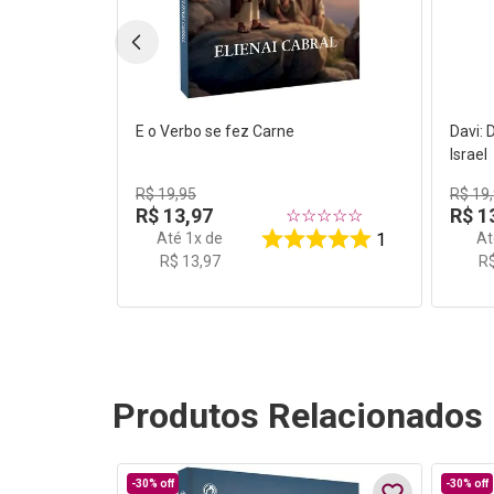
E o Verbo se fez Carne
Davi: 
Israel
R$
19
,
95
R$
19
,
R$
13
,
97
R$
1
☆
☆
☆
☆
☆
Até
1
x de
A
1
R$
13
,
97
R
Produtos Relacionados
-
30%
off
-
30%
off