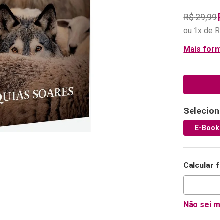
R$
29
,
99
ou
1
x de
R
Mais for
Selecion
E-Book 
Calcular 
Não sei 