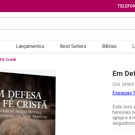
TELEFON
Lançamentos
Best Sellers
Bíblias
L
Fé Cristã
Em Def
Cód
:
36969
Esequias 
Este livro
heresias r
igreja e a
seguidore