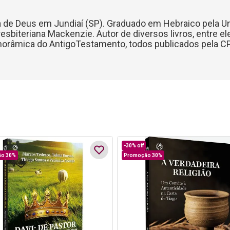
ia de Deus em Jundiaí (SP). Graduado em Hebraico pela U
esbiteriana Mackenzie. Autor de diversos livros, entre eles
anorâmica do AntigoTestamento, todos publicados pela C
-
30%
off
o 30%
Promoção 30%