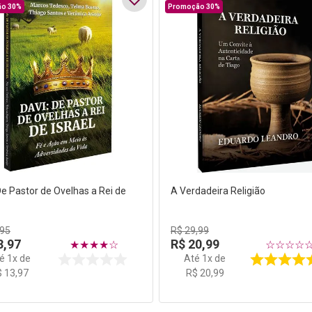
o 30%
Promoção 30%
De Pastor de Ovelhas a Rei de
A Verdadeira Religião
95
R$
29
,
99
3
,
97
R$
20
,
99
★
★
★
★
☆
☆
☆
☆
☆
té
1
x de
Até
1
x de
$
13
,
97
R$
20
,
99