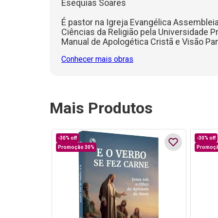
Esequias Soares
É pastor na Igreja Evangélica Assemble
Ciências da Religião pela Universidade Pr
Manual de Apologética Cristã e Visão P
Conhecer mais obras
Mais Produtos
-
30%
off
-
30%
off
Promoção 30%
Promoçã