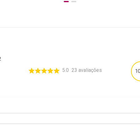
2
5.0
23
avaliações
1