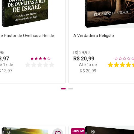
De Pastor de Ovelhas a Rei de
A Verdadeira Religião
95
R$
29
,
99
3
,
97
R$
20
,
99
★
★
★
★
☆
☆
☆
☆
☆
té
1
x de
Até
1
x de
$
13
,
97
R$
20
,
99
-
30%
off