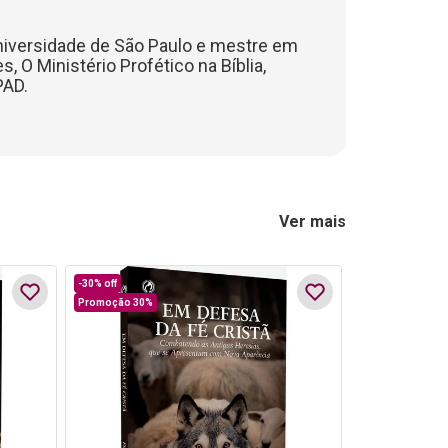
niversidade de São Paulo e mestre em
, O Ministério Profético na Bíblia,
PAD.
Ver mais
-
30%
off
Promoção 30%