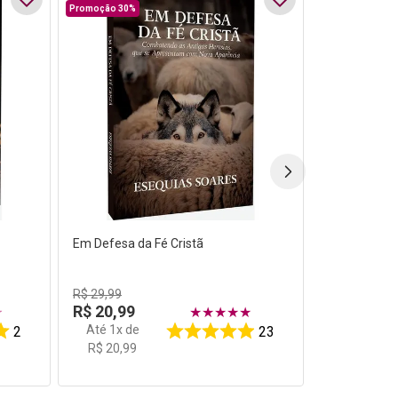
Promoção 30%
Em Defesa da Fé Cristã
R$
29
,
99
R$
20
,
99
☆
★
★
★
★
★
Até
1
x de
2
23
R$
20
,
99