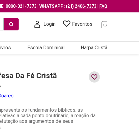
E: 0800-021-7373 | WHATSAPP:
(21) 2406-7373
|
FAQ
Login
Favoritos
ivros
Escola Dominical
Harpa Cristã
esa Da Fé Cristã
7
Soares
 apresenta os fundamentos bíblicos, as
elativas a cada ponto doutrinário, a reação da
 refutação aos argumentos de seus
s.