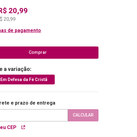
R$
20
,
99
$
20
,
99
mas de pagamento
Comprar
e a variação:
Em Defesa da Fé Cristã
frete e prazo de entrega
CALCULAR
meu CEP