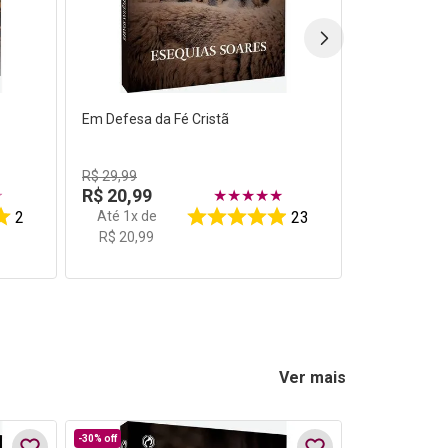
Em Defesa da Fé Cristã
R$
29
,
99
R$
20
,
99
☆
★
★
★
★
★
Até
1
x de
2
23
R$
20
,
99
Ver mais
-
30%
off