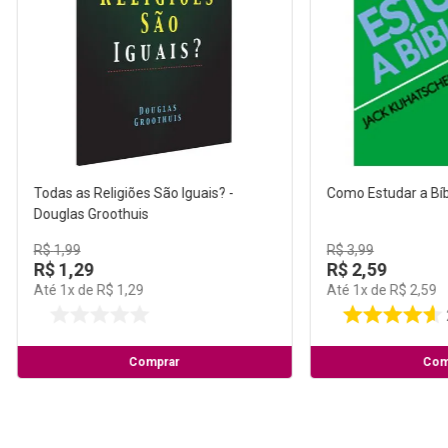
Todas as Religiões São Iguais? -
Como Estudar a Bíb
Douglas Groothuis
R$
1
,
99
R$
3
,
99
R$
1
,
29
R$
2
,
59
Até
1
x de
R$
1
,
29
Até
1
x de
R$
2
,
59
Comprar
Com