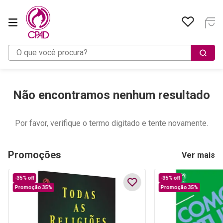
O que você procura?
Não encontramos nenhum resultado
Por favor, verifique o termo digitado e tente novamente.
Promoções
Ver mais
-
35%
off
-
35%
off
Promoção 35%
Promoção 35%