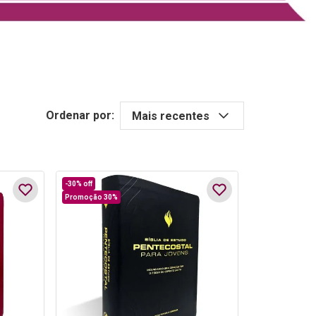
Ordenar por:
Mais recentes
-
30%
off
Promoção 30%