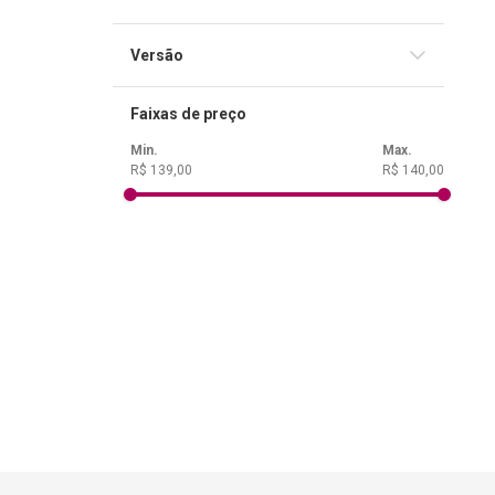
Slim
Média
Versão
Almeida Revista e Corrigida (ARC)
Faixas de preço
R$ 139,00
R$ 140,00