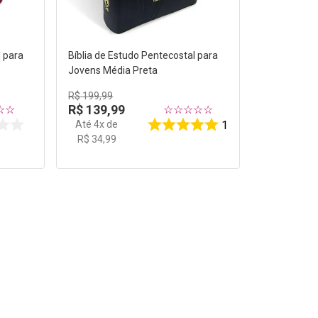
l para
Bíblia de Estudo Pentecostal para
Jovens Média Preta
R$
199
,
99
R$
139
,
99
☆
☆
☆
☆
☆
☆
☆
Até
4
x de
1
R$
34
,
99