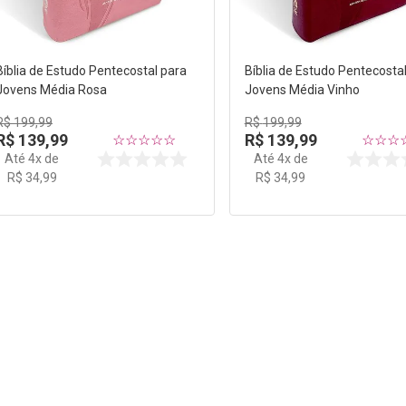
Bíblia de Estudo Pentecostal para
Bíblia de Estudo Pentecosta
Jovens Média Rosa
Jovens Média Vinho
R$
199
,
99
R$
199
,
99
R$
139
,
99
R$
139
,
99
☆
☆
☆
☆
☆
☆
☆
☆
Até
4
x de
Até
4
x de
R$
34
,
99
R$
34
,
99