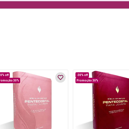
30%
off
-
30%
off
romoção 30%
Promoção 30%